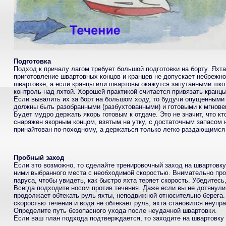
Подготовка
Подход к причалу лагом требует большой подготовки на борту. Ях
приготовление швартовных концов и кранцев не допускает небрежн
швартовке, а если кранцы или швартовы окажутся запутанными шкот
контроль над яхтой. Хорошей практикой считается привязать кранцы
Если вывалить их за борт на большом ходу, то будучи опущенными в
должны быть разобранными (разбухтованными) и готовыми к мгновен
Будет мудро держать якорь готовым к отдаче. Это не значит, что кт
снаряжен якорным концом, взятым на утку, с достаточным запасом 
принайтован по-походному, а держаться только легко раздающимся 
Пробный заход
Если это возможно, то сделайте тренировочный заход на швартовку
ними выбранного места с необходимой скоростью. Внимательно про
паруса, чтобы увидеть, как быстро яхта теряет скорость. Убедитесь
Всегда подходите носом против течения. Даже если вы не дотянули 
продолжает обтекать руль яхты, неподвижной относительно берега.
скоростью течения и вода не обтекает руль, яхта становится неупр
Определите путь безопасного ухода после неудачной швартовки.
Если ваш план подхода подтверждается, то заходите на швартовку 