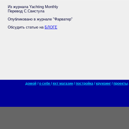
Из журнала Yachting Monthly
Перевод С.Свистула
Опубликовано в журнале "Фарватер"
Обсудить статью на
БЛОГЕ
домой
/
о себе
/
яхт магазин
/
постройка
/
круизинг
/
проекты