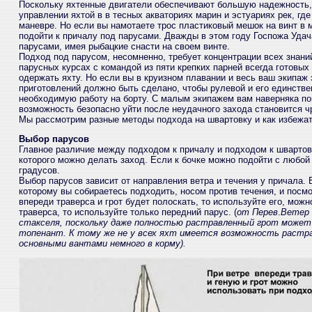
Поскольку яхтенные двигатели обеспечивают большую надежность,
управлении яхтой в в тесных акваториях марин и эстуариях рек, гд
маневре. Но если вы намотаете трос пластиковый мешок на винт в м
подойти к причалу под парусами. Дважды в этом году Госпожа Удач
парусами, имея рыбацкие снасти на своем винте.
Подход под парусом, несомненно, требует концентрации всех знаний
парусных курсах с командой из пяти крепких парней всегда готовых
одержать яхту. Но если вы в круизном плавании и весь ваш экипаж
приготовлений должно быть сделано, чтобы рулевой и его единстве
необходимую работу на борту. С малым экипажем вам наверняка по
возможность безопасно уйти после неудачного захода становится ч
Мы рассмотрим разные методы подхода на швартовку и как избежат
Выбор парусов
Главное различие между подходом к причалу и подходом к швартовн
которого можно делать заход. Если к бочке можно подойти с любой
градусов.
Выбор парусов зависит от направления ветра и течения у причала. 
которому вы собираетесь подходить, носом против течения, и посмо
впереди траверса и грот будет полоскать, то используйте его, можн
траверса, то используйте только передний парус. (
от Перев
.
Ветер 
стакселя, поскольку даже полностью растравленный грот может в
топенант. К тому же не у всех яхт имеется возможность растрав
основными вантами немного в корму).