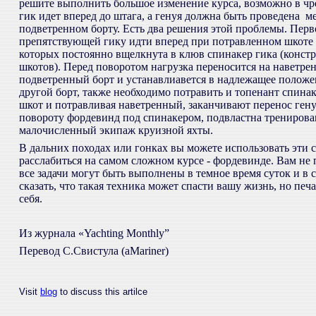
решите выполнить большое изменение курса, возможно в чр
гик идет вперед до штага, а генуя должна быть проведена 
подветренном борту. Есть два решения этой проблемы. Перво
препятствующей гику идти вперед при потравленном шкоте г
которых постоянно вщелкнута в клюв спинакер гика (констр
шкотов). Перед поворотом нагрузка переносится на наветре
подветренный борт и устанавлиавется в надлежащее положен
другой борт, также необходимо потравить и топенант спинак
шкот и потравливая наветренный, заканчивают перенос гену
повороту фордевинд под спинакером, подвластна тренирова
малочисленный экипаж круизной яхты.
В дальних походах или гонках вы можете использовать эти 
расслабиться на самом сложном курсе - фордевинде. Вам не 
все задачи могут быть выполнены в темное время суток и в 
сказать, что такая техника может спасти вашу жизнь, но печ
себя.
Из журнала «Yachting Monthly”
Перевод С.Свистула (aMariner)
Visit
blog
to discuss this artilce