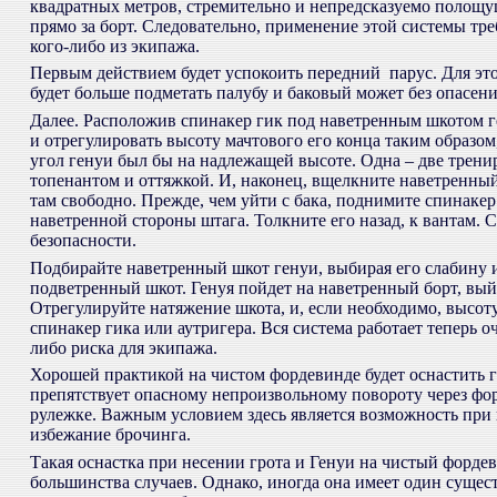
квадратных метров, стремительно и непредсказуемо полощущ
прямо за борт. Следовательно, применение этой системы тре
кого-либо из экипажа.
Первым действием будет успокоить передний парус. Для эт
будет больше подметать палубу и баковый может без опасения
Далее. Расположив спинакер гик под наветренным шкотом г
и отрегулировать высоту мачтового его конца таким образо
угол генуи был бы на надлежащей высоте. Одна – две трени
топенантом и оттяжкой. И, наконец, вщелкните наветренный
там свободно. Прежде, чем уйти с бака, поднимите спинакер 
наветренной стороны штага. Толкните его назад, к вантам. С
безопасности.
Подбирайте наветренный шкот генуи, выбирая его слабину и 
подветренный шкот. Генуя пойдет на наветренный борт, выйд
Отрегулируйте натяжение шкота, и, если необходимо, высот
спинакер гика или аутригера. Вся система работает теперь о
либо риска для экипажа.
Хорошей практикой на чистом фордевинде будет оснастить ги
препятствует опасному непроизвольному повороту через фо
рулежке. Важным условием здесь является возможность при н
избежание брочинга.
Такая оснастка при несении грота и Генуи на чистый фордев
большинства случаев. Однако, иногда она имеет один сущес