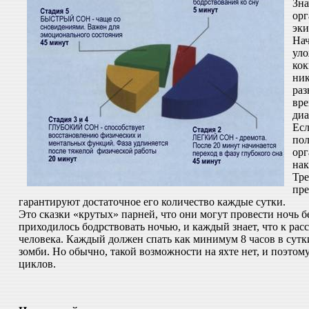
Зна
орг
эки
Нач
уло
кок
ник
раз
вре
диа
Есл
пол
орг
нак
Тре
пре
гарантируют достаточное его количество каждые сутки.
Это сказки «крутых» парней, что они могут провести ночь б
приходилось бодрствовать ночью, и каждый знает, что к р
человека. Каждый должен спать как минимум 8 часов в сутки
зомби. Но обычно, такой возможности на яхте нет, и поэтом
циклов.