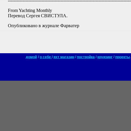
------------------------------------------------------------------------------------
From Yachting Monthly
Перевод Сергея СВИСТУЛА.
Опубликовано в журнале Фарватер
домой
/
о себе
/
яхт магазин
/
постройка
/
круизинг
/
проекты