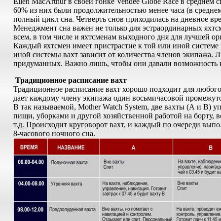
Еllen MacArthur в своей гонке Vendee Globe Race в среднем сп
60% из них были продолжительностью менее часа (в среднем 
полный цикл сна. Четверть снов приходилась на дневное врем
Менеджмент сна важен не только для эстраординарных яхтс
всем, в том числе и яхтсменам выходного дня для лучшей ор
Каждый яхтсмен имеет пристрастие к той или иной системе в
иной системы вахт зависит от количества членов экипажа. 
придуманных. Важно лишь, чтобы они давали возможность 
Традиционное расписание вахт
Традиционное расписание вахт хорошо подходит для любого к
дает каждому члену экипажа один восьмичасовой промежуток
В так называемой, Mother Watch System, две вахты (А и В) у
пищи, уборками и другой хозяйственной работой на борту, в
т.д. Происходит круговорот вахт, и каждый по очереди выпо
8-часового ночного сна.