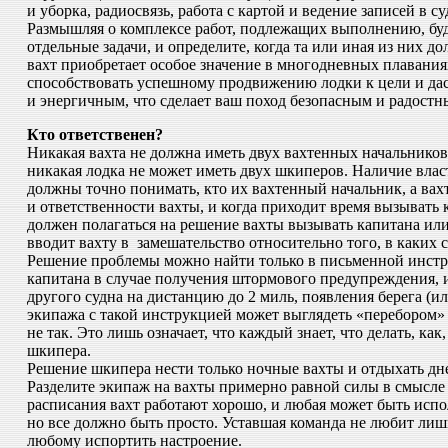
и уборка, радиосвязь, работа с картой и ведение записей в с
Размышляя о комплексе работ, подлежащих выполнению, будь
отдельные задачи, и определите, когда та или иная из них д
вахт приобретает особое значение в многодневных плаваниях
способствовать успешному продвижению лодки к цели и да
и энергичным, что сделает ваш поход безопасным и радостн
Кто ответственен?
Никакая вахта не должна иметь двух вахтенных начальников, 
никакая лодка не может иметь двух шкиперов. Наличие власт
должны точно понимать, кто их вахтенный начальник, а вах
и ответственности вахты, и когда приходит время вызывать 
должен полагаться на решение вахты вызывать капитана или 
вводит вахту в замешательство относительно того, в каких 
Решение проблемы можно найти только в письменной инстру
капитана в случае получения штормового предупреждения, 
другого судна на дистанцию до 2 миль, появления берега (и
экипажа с такой инструкцией может выглядеть «перебором»
не так. Это лишь означает, что каждый знает, что делать, к
шкипера.
Решение шкипера нести только ночные вахты и отдыхать дне
Разделите экипаж на вахты примерно равной силы в смысле 
расписания вахт работают хорошо, и любая может быть испо
но все должно быть просто. Уставшая команда не любит лиш
любому испортить настроение.