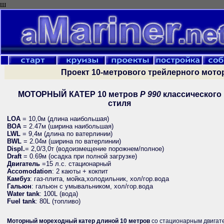
ш
Проект 10-метрового трейлерного мото
МОТОРНЫЙ КАТЕР 10 метров
Р 990
классического
стиля
LOA
= 10,0м
(длина наибольшая)
BOA
= 2.47м
(ширина наибольшая)
LWL
= 9,4м
(длина по ватерлинии)
BWL
= 2.04м
(ширина по ватерлинии)
Displ.
= 2,0/3,0т (водоизмещение порожнем/полное)
Draft
= 0.69м
(осадка при полной загрузке)
Двигатель
=15 л.с.
стационарный
Accomodation
: 2 каюты + кокпит
Камбуз
: газ-плита, мойка,холодильник, хол/гор.вода
Гальюн
: гальюн с умывальником, хол/гор.вода
Water tank
: 100L (вода)
Fuel tank
: 80L (топливо)
Моторный мореходный катер длиной 10 метров
со стационарным двигате