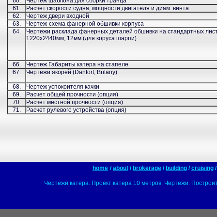
60.
Чертеж шаблона для сборки транца
61.
Расчет скорости судна, мощности двигателя и диам. винта
62.
Чертеж двери входной
63.
Чертеж-схема фанерной обшивки корпуса
64.
Чертежи расклада фанерных деталей обшивки на стандартных лис
1220х2440мм, 12мм (для коруса шарпи)
66.
Чертеж Габариты катера на стапеле
67.
Чертежи якорей (Danfort, Britany)
68.
Чертеж успокоителя качки
69.
Расчет общей прочности (опция)
70.
Расчет местной прочности (опция)
71.
Расчет рулевого устройства (опция)
home
/
about
/
brokerage
/
building
/
cruising
Чертежи катера. Проект катера 10 метров. Чертежи. Построит