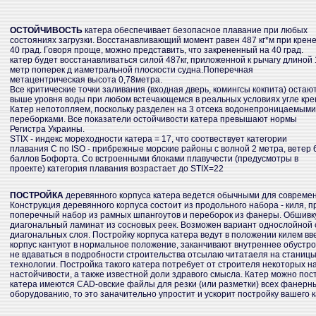
ОСТОЙЧИВОСТЬ
катера обеспечивает безопасное плавание при любых
состояниях загрузки. Восстанавливающий момент равен 487 кг*м при крен
40 град. Говоря проще, можно представить, что закрененный на 40 град.
катер будет восстанавливаться силой 487кг, приложенной к рычагу длиной 
метр поперек д иаметральной плоскости судна.Поперечная
метацентрическая высота 0,78метра.
Все критические точки заливания (входная дверь, комингсы кокпита) остаю
выше уровня воды при любом встечающемся в реальных условиях угле кре
Катер непотопляем, поскольку разделен на 3 отсека водонепроницаемыми
переборками. Все показатели остойчивости катера превышают нормы
Регистра Украины.
STIX - индекс мореходности катера = 17, что соотвествует категории
плавания С по ISO - прибрежные морские районы с волной 2 метра, ветер 
баллов Бофорта. Со встроенными блоками плавучести (предусмотры в
проекте) категория плавания возрастает до STIX=22
ПОСТРОЙКА
деревянного корпуса катера ведется обычными для современ
Конструкция деревянного корпуса состоит из продольного набора - киля, 
поперечный набор из рамных шпангоутов и переборок из фанеры. Обшивк
диагональный ламинат из сосновых реек. Возможен вариант однослойной 
диагональных слоя. Постройку корпуса катера ведут в положении килем вве
корпус кантуют в нормальное положение, заканчивают внутреннее обустрой
не вдаваться в подробности строительства отсылаю читатаеля на станицы 
технологии. Постройка такого катера потребует от строителя некоторых н
настойчивости, а также известной доли здравого смысла. Катер можно пос
катера имеются CAD-овские файлы для резки (или разметки) всех фанерных 
оборудованию, то это заначительно упростит и ускорит постройку вашего 