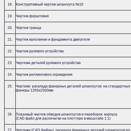
18.
Конструктивный чертеж шпангоута №10
19.
Чертеж форштевня
20.
Чертеж транца
21.
Чертеж валолинии и фундамента двигателя
22.
Чертеж рулевого устройства
23.
Чертежи деталей рулевого устройства
24.
Чертеж реллингового ограждения
25.
Чертежи расклада фанерных деталей шпангоутов на стандартных 
фанеры 1250х2500мм
26.
Плазовый чертеж обводов шпангоутов и переборок корпуса
(CAD файл для распечатки на плоттере в масштабе 1:1)
27.
Чертежи (CAD файлы) расклада фанерных деталей шпангоутов по