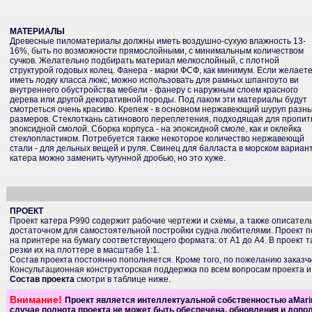
МАТЕРИАЛЫ
Древесные пиломатериалы должны иметь воздушно-сухую влажность 13-
16%, быть по возможности прямослойными, с минимальным количеством
сучков. Желательно подбирать материал мелкослойный, с плотной
структурой годовых колец. Фанера - марки ФСФ, как минимум. Если желает
иметь лодку класса люкс, можно использовать для рамных шпангоуто ви
внутреннего обустройства мебели - фанеру с наружным слоем красного
дерева или другой декоративной породы. Под лаком эти материалы будут
смотреться очень красиво. Крепеж - в основном нержавеющий шуруп разн
размеров. Стеклоткань сатинового переплетения, подходящая для пропит
эпоксидной смолой. Сборка корпуса - на эпоксидной смоле, как и оклейка
стеклопластиком. Потребуется также некоторое количество нержавеющй
стали - для дельных вещей и руля. Свинец для балласта в морском вариан
катера можно заменить чугунной дробью, но это хуже.
ПРОЕКТ
Проект катера Р990 содержит рабочие чертежи и схемы, а также описатель
достаточном для самостоятельной постройки судна любителями. Проект по
на принтере на бумагу соответствующего формата: от А1 до А4. В проект
резки их на плоттере в масштабе 1:1.
Состав проекта постоянно пополняется. Кроме того, по пожеланию заказ
Консультационная конструкторская поддержка по всем вопросам проекта и
Состав проекта
смотри в таблице ниже.
Внимание!
Проект является интеллектуальной собственностью aMarin
случае полнота проекта не может быть обеспечена, обновления и допо