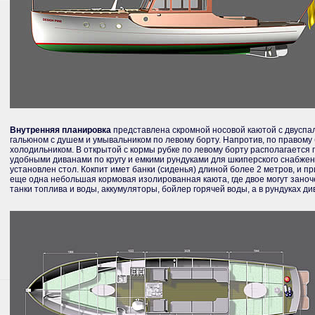
Внутренняя планировка
представлена скромной носовой каютой с двуспа
гальюном с душем и умывальником по левому борту. Напротив, по правому 
холодильником. В открытой с кормы рубке по левому борту располагается п
удобными диванами по кругу и емкими рундуками для шкиперского снабжен
установлен стол. Кокпит имет банки (сиденья) длиной более 2 метров, и п
еще одна небольшая кормовая изолированная каюта, где двое могут заноче
танки топлива и воды, аккумуляторы, бойлер горячей воды, а в рундуках 