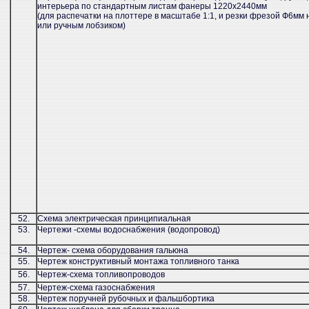
интерьера по стандартным листам фанеры 1220х2440мм
(для распечатки на плоттере в масштабе 1:1, и резки фрезой Ф6мм 
или ручным лобзиком)
52.
Схема электрическая принципиальная
53.
Чертежи -схемы водоснабжения (водопровод)
54.
Чертеж- схема оборудования гальюна
55.
Чертеж конструктивный монтажа топливного танка
56.
Чертеж-схема топливопроводов
57.
Чертеж-схема газоснабжения
58.
Чертеж поручней рубочных и фальшбортика