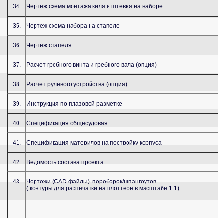
34.
Чертеж cхема монтажа киля и штевня на наборе
35.
Чертеж cхема набора на стапеле
36.
Чертеж стапеля
37.
Расчет гребного винта и гребного вала (опция)
38.
Расчет рулевого устройства (опция)
39.
Инструкция по плазовой разметке
40.
Спецификация общесудовая
41.
Спецификация материлов на постройку корпуса
42.
Ведомость состава проекта
43.
Чертежи (CAD файлы) переборок/шпангоутов
( контуры для распечатки на плоттере в масштабе 1:1)