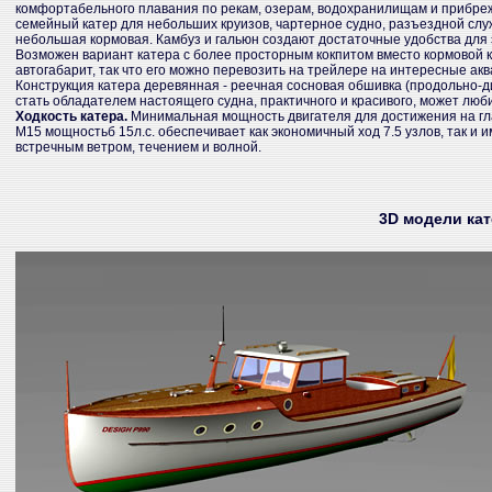
комфортабельного плавания по рекам, озерам, водохранилищам и прибреж
семейный катер для небольших круизов, чартерное судно, разъездной слу
небольшая кормовая. Камбуз и гальюн создают достаточные удобства для эк
Возможен вариант катера с более просторным кокпитом вместо кормовой к
автогабарит, так что его можно перевозить на трейлере на интересные ак
Конструкция катера деревянная - реечная сосновая обшивка (продольно-д
стать обладателем настоящего судна, практичного и красивого, может л
Ходкость катера.
Минимальная мощность двигателя для достижения на гладк
M15 мощностьб 15л.с. обеспечивает как экономичный ход 7.5 узлов, так и и
встречным ветром, течением и волной.
3D модели ка